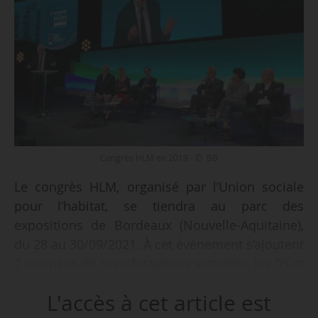
Congrès HLM en 2019 - © BB
Le congrès HLM, organisé par l’Union sociale
pour l’habitat, se tiendra au parc des
expositions de Bordeaux (Nouvelle-Aquitaine),
du 28 au 30/09/2021. À cet événement s’ajoutent
2 journées de manifestations virtuelles les 05 et
06/10/2021. Le thème retenu est « Construire,
L'accès à cet article est
inclure, penser l’avenir ». Chaque année, ce