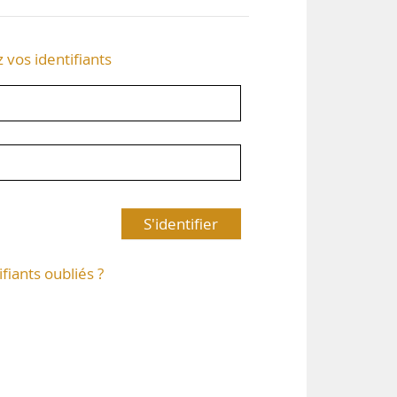
z vos identifiants
S'identifier
ifiants oubliés ?