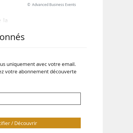
© Advanced Business Events
 la
abonnés
ne.
nes
s uniquement avec votre email.
 votre abonnement découverte
orts
tifier / Découvrir