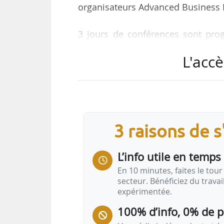
organisateurs Advanced Business E
3 jours de conférences sont pro
transition écologique » avec :
L'accè
• le Think Tank des métropol
15 métropoles sont invitées à pa
pratiques en matière de mobilité ;
• des ateliers thématiques ;
• des pitchs d’entreprises et rendez
3 raisons de 
• des visites de sites et un salon d
L’info utile en temps 
L’événement vise les collectivités
(ferroviaire, aérien, mobilités…
En 10 minutes, faites le tour 
secteur. Bénéficiez du trava
expérimentée.
100% d’info, 0% de 