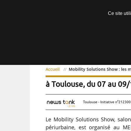
Découvrir sans engagement
Ce site uti
Menu
Accueil
Mobility Solutions Show : les 
Mobility Solutions Show :
à Toulouse, du 07 au 09
Toulouse - Initiative n°212300
Le Mobility Solutions Show, salo
périurbaine, est organisé au M