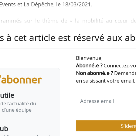
vents et La Dépêche, le 18/03/2021.
grammés sur le thème de « la mobilité au cœur de
s à cet article est réservé aux 
es organisé en partenariat avec France urbai
rtager leurs expériences et à réfléchir sur les bon
Bienvenue,
Abonné.e ?
Connectez-vou
-vous d’affaires ;
Non abonné.e ?
Demandez
s'abonner
’exposants.
en saisissant votre email.
utile
, entreprises du secteur de la mobilité et des transp
de l’actualité du
il d’une équipe
S'iden
pub