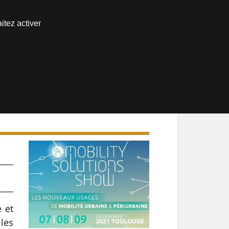
Nous joindre
itez activer
Espace abonné
1
s
 et
les