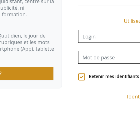
idistant, centré sur la
ublicité, ni
i formation.
Utilise
uotidien, le jour de
rubriques et les mots
artphone (App), tablette
R
Retenir mes identifiants
Ident