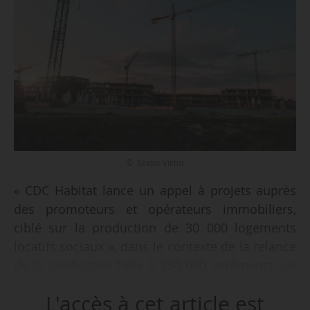
© Szabo Viktor
« CDC Habitat lance un appel à projets auprès
des promoteurs et opérateurs immobiliers,
ciblé sur la production de 30 000 logements
locatifs sociaux », dans le contexte de la relance
de la production fixée à 250 000 agréments sur
2021-2022, indique le groupe le 24/03/2021.
L'accès à cet article est
Dans le cahier des charges de l’appel à projets