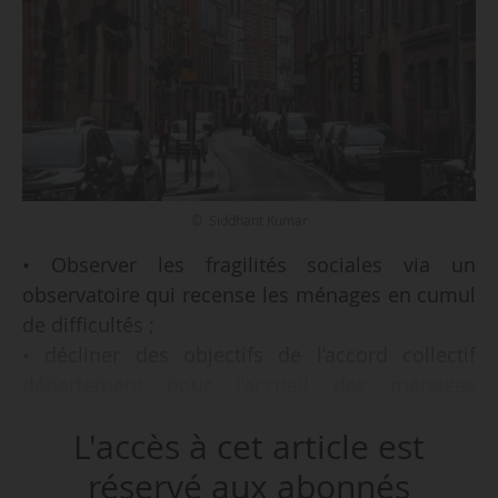
© Siddhant Kumar
• Observer les fragilités sociales via un
observatoire qui recense les ménages en cumul
de difficultés ;
• décliner des objectifs de l’accord collectif
département pour l’accueil des ménages
prioritaires.
L'accès à cet article est
Ce sont 2 des réponses de la convention
intercommunale d’attribution (CIA) de Toulouse
réservé aux abonnés