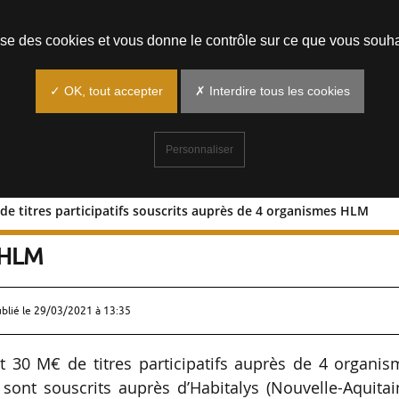
Prendre un rendez-vous
lise des cookies et vous donne le contrôle sur ce que vous souha
✓ OK, tout accepter
✗ Interdire tous les cookies
Personnaliser
 de titres participatifs souscrits auprès de 4 organismes HLM
30 M€ de titres participatifs souscrits
 HLM
ublié le
29/03/2021 à 13:35
t 30 M€ de titres participatifs auprès de 4 organi
ont souscrits auprès d’Habitalys (Nouvelle-Aquitai