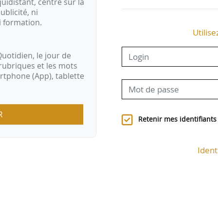
idistant, centré sur la
ublicité, ni
i formation.
Utilise
uotidien, le jour de
rubriques et les mots
artphone (App), tablette
R
Retenir mes identifiants
Ident