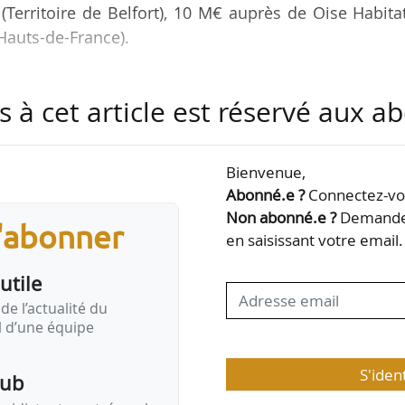
(Territoire de Belfort), 10 M€ auprès de Oise Habita
Hauts-de-France).
tat permet au bailleur de « poursuivre la réalisation 
s à cet article est réservé aux 
tion de 2 642 logements sur 10 ans, tout en renfor
ancier contraint. La production de 242 logements n
intien et le renouvellement de l’attractivité du p
Bienvenue,
Abonné.e ?
Connectez-vou
Non abonné.e ?
Demandez
s'abonner
ait partie des 12 bailleurs qui bénéficieront des ti
en saisissant votre email.
utile
de l’actualité du
il d’une équipe
S'iden
pub