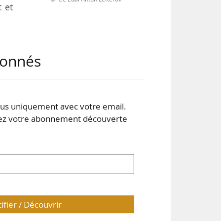
t et
d’un
abonnés
çant
eufs
arc
s uniquement avec votre email.
 votre abonnement découverte
tres
tifier / Découvrir