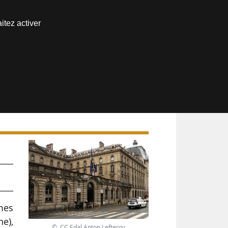
Nous joindre
itez activer
Espace abonné
smes
ne),
© CC Edal Anton Lefterov