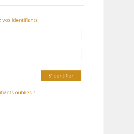
z vos identifiants
S'identifier
ifiants oubliés ?