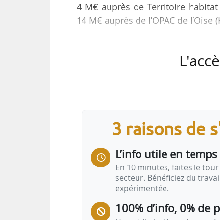
4 M€ auprès de Territoire habitat 
14 M€ auprès de l’OPAC de l’Oise (
Le partenariat avec Territoire habi
L'accè
programme ambitieux de réhabilita
sa situation dans un contexte fin
sur la même période assure le ma
existant ».
3 raisons de 
En Nouvelle-Aquitaine, Habitalys f
participatifs avec au…
L’info utile en temps 
En 10 minutes, faites le tour 
secteur. Bénéficiez du trava
expérimentée.
100% d’info, 0% de 