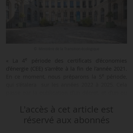
© Ministère de la Transition écologique
e
« La 4
période des certificats d’économies
d’énergie (CEE) s’arrête à la fin de l’année 2021.
e
En ce moment, nous préparons la 5
période,
qui s’étalera sur les années 2022 à 2025. Cela
passe par la publication d’un décret, et d’un ou
plusieurs arrêtés, qui fixent les modalités de la
L'accès à cet article est
e
période à venir. (…) Pour cette 5
période, nous
souhaitons continuer d’augmenter le nombre de
réservé aux abonnés
travaux engagés et le volume d’économies
d’énergie réalisées. Dans les orientations qui