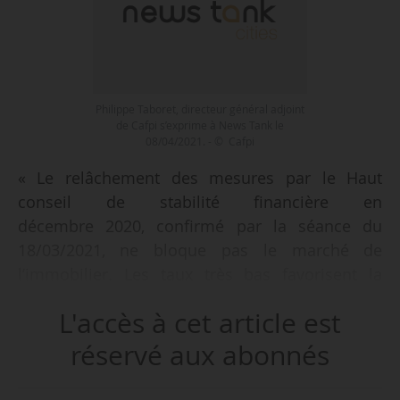
Philippe Taboret, directeur général adjoint
de Cafpi s’exprime à News Tank le
08/04/2021. - © Cafpi
« Le relâchement des mesures par le Haut
conseil de stabilité financière en
décembre 2020, confirmé par la séance du
18/03/2021, ne bloque pas le marché de
l’immobilier. Les taux très bas favorisent la
présence des primo-accédants. Je pense que le
L'accès à cet article est
HCSF débloquera un peu plus la situation en
considérant que le marché demeure pérenne »,
réservé aux abonnés
déclare à News Tank Philippe Taboret, directeur
général adjoint de Cafpi et président d’honneur