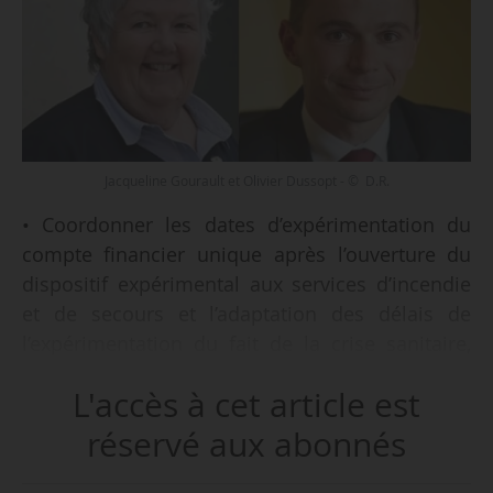
Jacqueline Gourault et Olivier Dussopt - © D.R.
• Coordonner les dates d’expérimentation du
compte financier unique après l’ouverture du
dispositif expérimental aux services d’incendie
et de secours et l’adaptation des délais de
l’expérimentation du fait de la crise sanitaire,
par l’article 137 de la loi de finances pour 2021 ;
L'accès à cet article est
• modifier la liste des collectivités éligibles au
dispositif expérimental, tant pour la première
réservé aux abonnés
vague de collectivités expérimentatrices (retrait
de la Communauté de communes Pays de