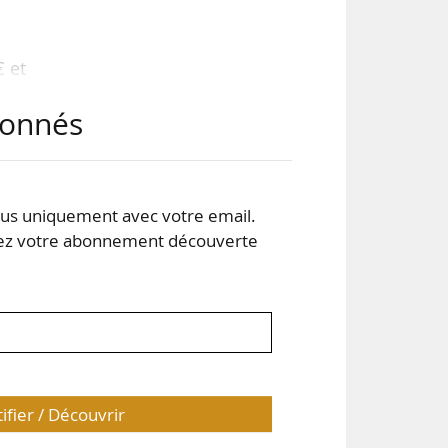
€ et
8 M€
abonnés
ets
ette
our
 La
s uniquement avec votre email.
 votre abonnement découverte
tifier / Découvrir