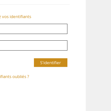
z vos identifiants
S'identifier
ifiants oubliés ?