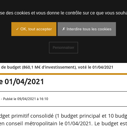
Prendre un rendez-vous
lise des cookies et vous donne le contrôle sur ce que vous souha
✓ OK, tout accepter
✗ Interdire tous les cookies
Personnaliser
de budget (860,1 M€ d’investissement), voté le 01/04/2021
87 Md€ de budget (860,1 M€
le 01/04/2021
 - Publié le
09/04/2021 à 16:10
et primitif consolidé (1 budget principal et 10 bud
n conseil métropolitain le 01/04/2021. Le budget es