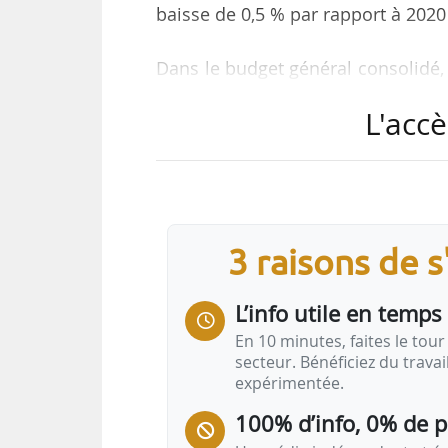
baisse de 0,5 % par rapport à 2020
Dans le budget général consolidé,
celles de fonctionnement 1,06 Md€
L'accè
et celles de fonctionnement 1,0
confondus (taux d’épargne brute : 
consolidée de Toulouse Métropole
2021 dont 992,8 M€ pour le budge
capacité de désendettement est de
3 raisons de 
L’info utile en temps 
En 10 minutes, faites le tour 
secteur. Bénéficiez du trava
expérimentée.
100% d’info, 0% de 