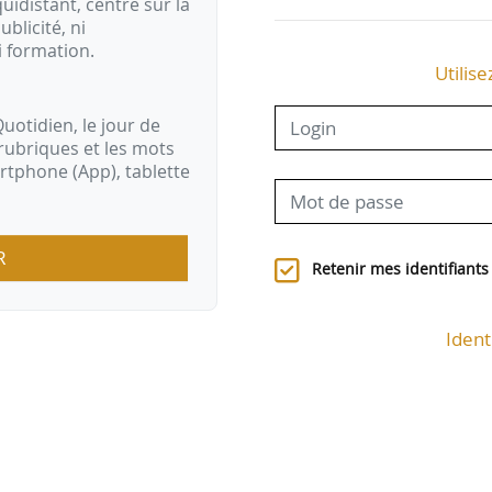
idistant, centré sur la
ublicité, ni
i formation.
Utilise
uotidien, le jour de
rubriques et les mots
artphone (App), tablette
R
Retenir mes identifiants
Ident