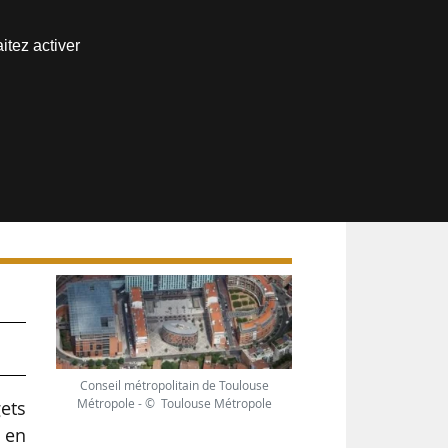
Nous joindre
itez activer
Espace abonné
Conseil métropolitain de Toulouse
Métropole - © Toulouse Métropole
gets
t en