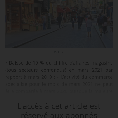
© D.R.
• Baisse de 19 % du chiffre d’affaires magasins
(tous secteurs confondus) en mars 2021 par
rapport à mars 2019 : « L’activité du commerce
spécialisé pour le mois de mars 2021 ne peut
être comparée à mars 2020 puisque la majeure
partie des magasins non-alimentaires étaient
L'accès à cet article est
déjà fermés l’an passé à la même période »,
indique Procos.
réservé aux abonnés