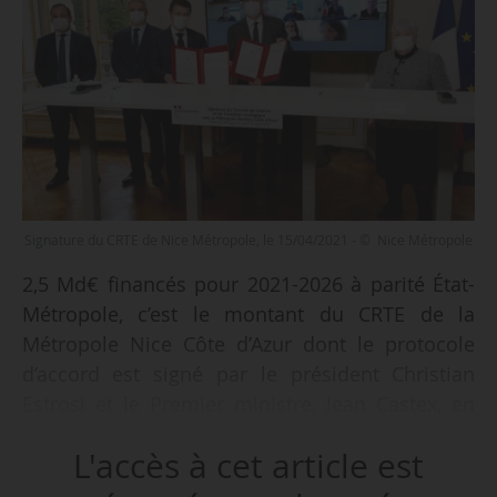
Signature du CRTE de Nice Métropole, le 15/04/2021 - © Nice Métropole
2,5 Md€ financés pour 2021-2026 à parité État-
Métropole, c’est le montant du CRTE de la
Métropole Nice Côte d’Azur dont le protocole
d’accord est signé par le président Christian
Estrosi et le Premier ministre, Jean Castex, en
présence de Jacqueline Gourault, ministre de la
L'accès à cet article est
Cohésion des territoires et des relations avec
les collectivités territoriales, et des 49 maires de