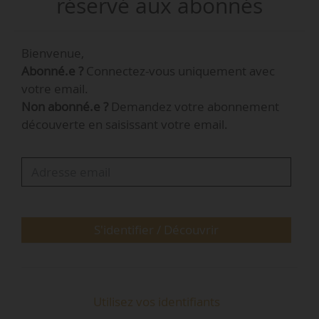
réservé aux abonnés
Nice Métropole Côte d’Azur, le 15/04/2021.
Bienvenue,
Le CRTE est décliné en 3 thématiques :
Abonné.e ?
Connectez-vous uniquement avec
transition écologique ; cohésion sociale et
votre email.
territoriale, sécurité et résilience ; attractivité
Non abonné.e ?
Demandez votre abonnement
économique et rayonnement culturel et
découverte en saisissant votre email.
touristique. « Entre cohésion sociale, transition
écologique et compétitivité, il est possible de
prendre cet important volet de transition
écologique comme un projet de croissance
économique, créateur…
S'identifier / Découvrir
Utilisez vos identifiants