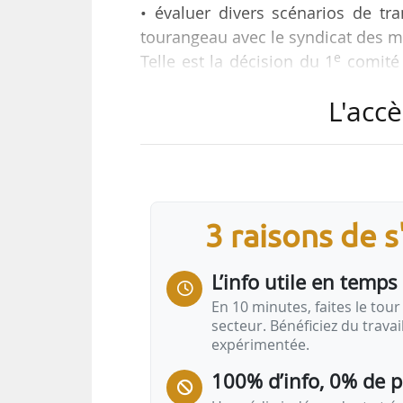
• évaluer divers scénarios de tra
tourangeau avec le syndicat des m
e
Telle est la décision du 1
comité 
présence de Wilfried Schwartz, pré
L'accè
la Ville de Tours, de Saint-Pierre-d
La décision de la Métropole sur la l
tramway (28 stations, 15 km de lo
géotechniques débutées en févri
3 raisons de 
partir…
L’info utile en temps 
En 10 minutes, faites le tour 
secteur. Bénéficiez du trava
expérimentée.
100% d’info, 0% de 