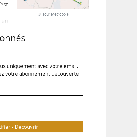
’est
© Tour Métropole
 en
s de
abonnés
es.
2 du
udes
s uniquement avec votre email.
e à
 votre abonnement découverte
tifier / Découvrir