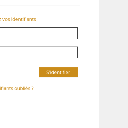
z vos identifiants
S'identifier
ifiants oubliés ?