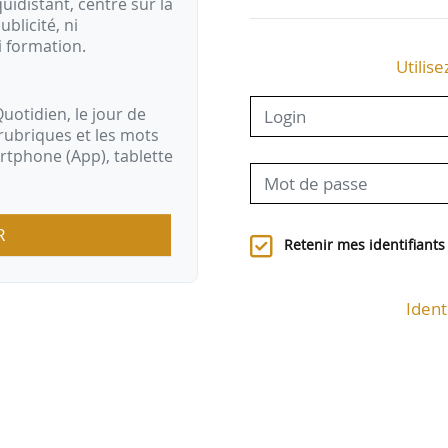
idistant, centré sur la
ublicité, ni
i formation.
Utilise
uotidien, le jour de
rubriques et les mots
artphone (App), tablette
R
Retenir mes identifiants
Ident