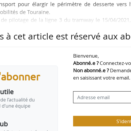
nsport pour élargir le périmètre de desserte vers l
obilités de Touraine.
de pilotage de la ligne 3 du tramway le 15/04/2021,
sident de Tours Métropole Val de Loire, et des maire
s à cet article est réservé aux 
es-Corps, de Saint Cyr-sur-Loire et de la Ville-aux-Dam
igne 3 fait suite à la validation du tracé de la ligne 
Bienvenue,
ng) à destination de 71 000 habitants. Après les ét
Abonné.e ?
Connectez-vou
er 2021, les études d’avant-projet sont programmés
Non abonné.e ?
Demandez
s'abonner
en saisissant votre email.
utile
de l’actualité du
il d’une équipe
S'iden
pub