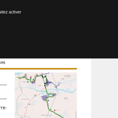
Nous joindre
itez activer
Espace abonné
km)
rre-