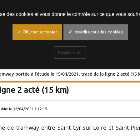
Prendre un rendez-vous
lise des cookies et vous donne le contrôle sur ce que vous souha
✓ OK, tout accepter
✗ Interdire tous les cookies
Personnaliser
amway portée à l’étude le 15/04/2021, tracé de la ligne 2 acté (15 
3 du tramway portée à l’étude le
igne 2 acté (15 km)
ublié le
16/04/2021 à 12:15
ne de tramway entre Saint-Cyr-sur-Loire et Saint-Pie