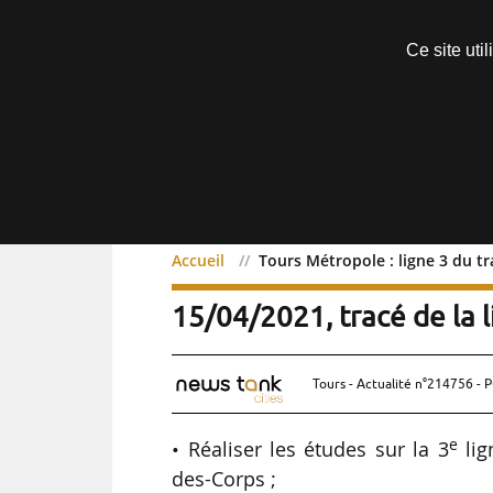
Découvrir sans engagement
Ce site uti
Menu
Accueil
Tours Métropole : ligne 3 du tr
Tours Métropole : ligne 
15/04/2021, tracé de la l
Tours - Actualité n°214756 - P
e
• Réaliser les études sur la 3
lig
des-Corps ;