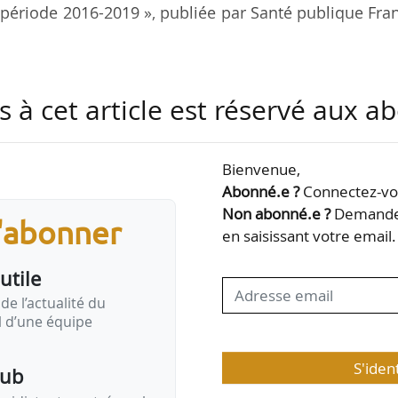
 période 2016-2019 », publiée par Santé publique Fra
urt et plus long terme sur la mortalité, de la bai
s à cet article est réservé aux 
population à la pollution atmosphérique en lien avec
ropagation de l’épidémie de Covid-19 au printemps 2
ong terme de la pollution atmosphérique sur la morta
Bienvenue,
 pour la période 2016-2019.
Abonné.e ?
Connectez-vou
Non abonné.e ?
Demandez
s'abonner
s :
en saisissant votre email.
 du confinement au printemps…
utile
de l’actualité du
il d’une équipe
S'iden
pub