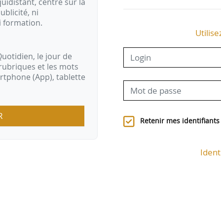
idistant, centré sur la
ublicité, ni
i formation.
Utilise
uotidien, le jour de
rubriques et les mots
artphone (App), tablette
R
Retenir mes identifiants
Ident