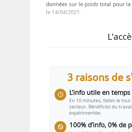
données sur le poids total pour la
le 14/04/2021.
L’étude évalue les impacts à co
L'accè
transitoire de l’exposition de la 
mesures prises pour limiter la p
et à réévaluer le poids total à l
annuelle en France métropolitaine
3 raisons de 
Tels en sont les principaux constat
• la limitation des activités lors
L’info utile en temps 
En 10 minutes, faites le tour 
secteur. Bénéficiez du trava
expérimentée.
100% d’info, 0% de 