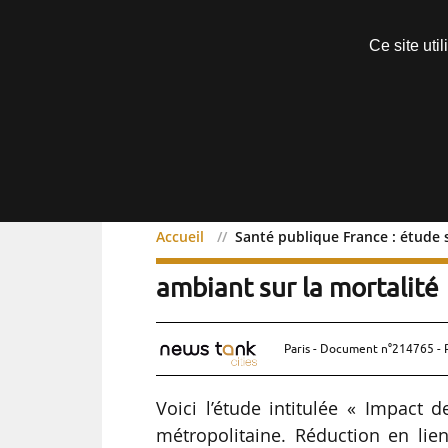
Découvrir sans engagement
Ce site uti
Menu
Accueil
Santé publique France : étude s
Santé publique France : é
ambiant sur la mortalité
Paris - Document n°214765 - 
Voici l’étude intitulée « Impact 
métropolitaine. Réduction en li