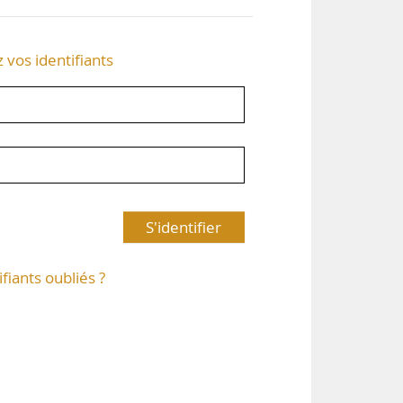
z vos identifiants
S'identifier
ifiants oubliés ?