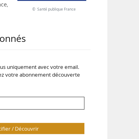
nce,
© Santé publique France
sse
abonnés
 les
020
lité
s uniquement avec votre email.
 votre abonnement découverte
tifier / Découvrir