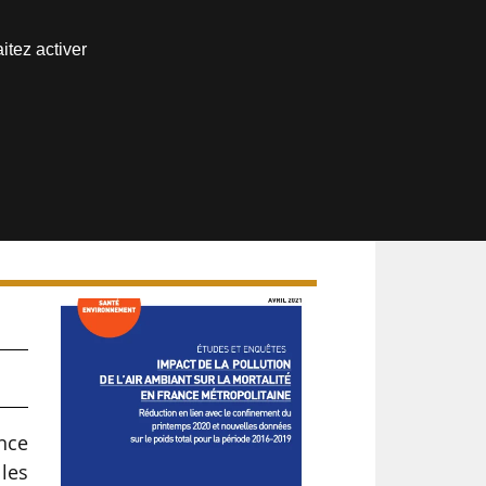
Nous joindre
itez activer
Espace abonné
ance
les