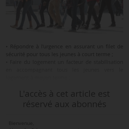
• Répondre à l’urgence en assurant un filet de
sécurité pour tous les jeunes à court terme ;
• Faire du logement un facteur de stabilisation
en accompagnant tous les jeunes vers le
logement à moyen terme ;
• Loger tous les jeunes en assurant un logement
L'accès à cet article est
abordable pour tous sur le long terme.
réservé aux abonnés
Ce sont les 3 axes des 22 propositions de
l’Union nationale des comités locaux pour le
Bienvenue,
logement autonome des jeunes, publiées le