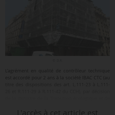
© D.R.
L’agrément en qualité de contrôleur technique
est accordé pour 2 ans à la société IBAC CTC (au
titre des dispositions des art. L.111-23 à L.111-
26 et R.111-29 à R.111-42 du CCH), par décision
de la ministre de la Transition écologique et de
la ministre déléguée du Logement en date du
L'accès à cet article est
14/04/021, publiée au Journal Officiel du