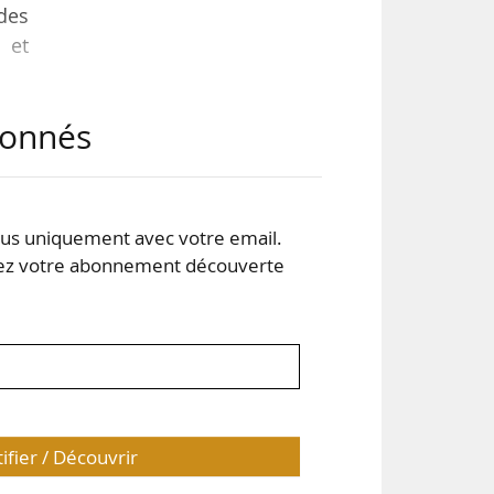
des
 et
que
abonnés
 et
ence
s uniquement avec votre email.
seil
 votre abonnement découverte
enir
tifier / Découvrir