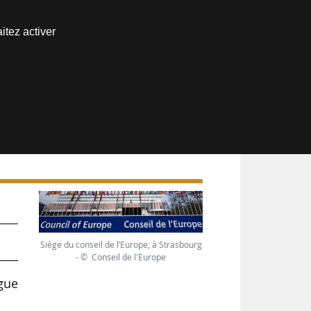
Nous joindre
itez activer
Espace abonné
Siège du conseil de l’Europe, à Strasbourg
- © Conseil de l'Europe
gue