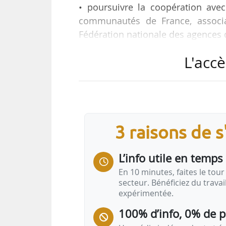
• poursuivre la coopération ave
communautés de France, associat
Fédération nationale des agences 
• renforcer ses relations avec l
L'accè
l’association française du Con
Eurocities ».
Tels sont les 3 objectifs que se f
sur l’avenir de l’Europe qui sera l
3 raisons de 
et la Commission européenne, le 0
de…
L’info utile en temps 
En 10 minutes, faites le tour 
secteur. Bénéficiez du trava
expérimentée.
100% d’info, 0% de 