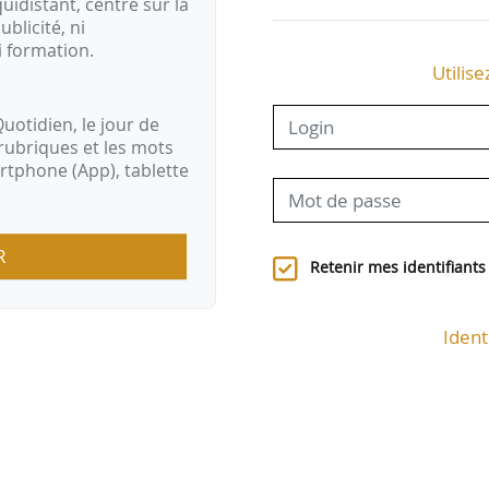
idistant, centré sur la
ublicité, ni
i formation.
Utilise
uotidien, le jour de
rubriques et les mots
artphone (App), tablette
R
Retenir mes identifiants
Ident