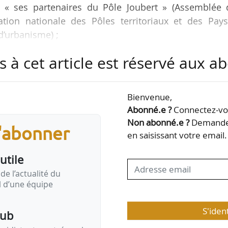
c « ses partenaires du Pôle Joubert » (Assemblée 
ion nationale des Pôles territoriaux et des Pays
d’urbanisme) ;
es réseaux existants à l’échelle européenne « tels 
s à cet article est réservé aux 
seil des Communes et Régions d’Europe (Afccre)
Bienvenue,
ixe France urbaine, dans la perspective de la Confér
Abonné.e ?
Connectez-vou
ancée officiellement par le Parlement européen, le Con
Non abonné.e ?
Demandez
s'abonner
9/05/2021 (jour de l’Europe). La Conférence sur l’av
en saisissant votre email.
utile
de l’actualité du
il d’une équipe
S'iden
pub