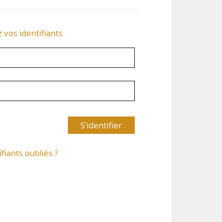
z vos identifiants
S'identifier
ifiants oubliés ?