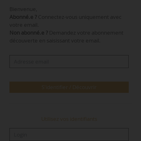
régionale des comptes PACA formule 4
Bienvenue,
recommandations pour clarifier la stratégie de
Abonné.e ?
Connectez-vous uniquement avec
la Soleam, sur la base de ses observations et
votre email.
dans le contexte de l’arrivée en 2020 d’un nouvel
Non abonné.e ?
Demandez votre abonnement
acteur de l’aménagement marseillais : la SPLA-
découverte en saisissant votre email.
IN.
S'identifier / Découvrir
Utilisez vos identifiants