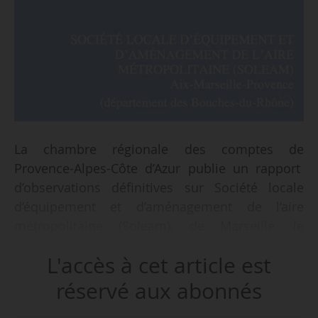
La chambre régionale des comptes de
Provence-Alpes-Côte d’Azur publie un rapport
d’observations définitives sur Société locale
d’équipement et d’aménagement de l’aire
métropolitaine (Soleam), de Marseille, le
16/04/2021. La chambre a contrôlé de 2010 à
L'accès à cet article est
2018 la gestion de la société.
réservé aux abonnés
Dans ce rapport (147 pages), la chambre