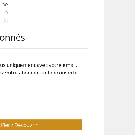
« ne
 un
 de
ets
abonnés
eau
 du
s uniquement avec votre email.
nes
 votre abonnement découverte
tifier / Découvrir