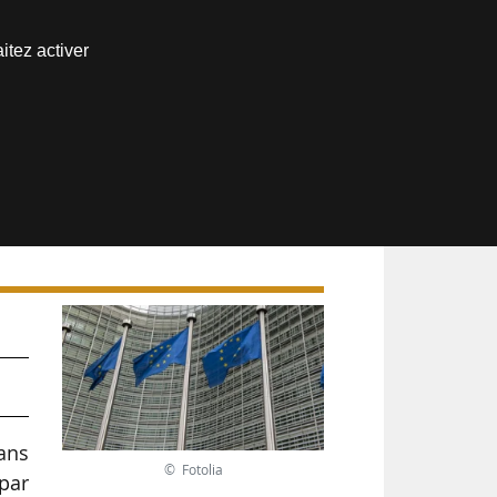
Nous joindre
itez activer
Espace abonné
ans
© Fotolia
 par