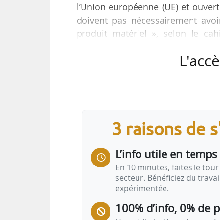
l’Union européenne (UE) et ouvert
doivent pas nécessairement avo
produit matériel », selon le ca
processus réalisés ou mis en œu
L'accè
culturels ».
Dans chaque catégorie, 2 volet
Bauhaus européen », pour les pr
nouveau Bauhaus européen », po
3 raisons de 
talents ». Les lauréats…
L’info utile en temps 
En 10 minutes, faites le tour 
secteur. Bénéficiez du trava
expérimentée.
100% d’info, 0% de 