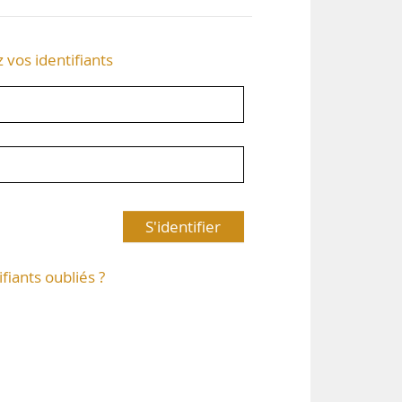
z vos identifiants
S'identifier
ifiants oubliés ?