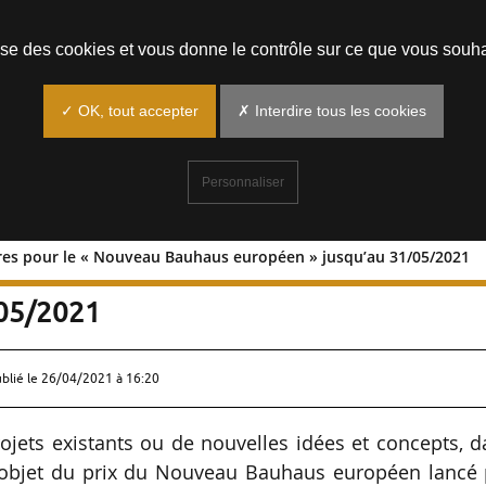
Prendre un rendez-vous
lise des cookies et vous donne le contrôle sur ce que vous souha
✓ OK, tout accepter
✗ Interdire tous les cookies
Personnaliser
res pour le « Nouveau Bauhaus européen » jusqu’au 31/05/2021
idatures pour le « Nouveau Bauhaus
/05/2021
ublié le
26/04/2021 à 16:20
ets existants ou de nouvelles idées et concepts, d
t l’objet du prix du Nouveau Bauhaus européen lancé