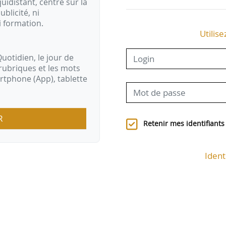
idistant, centré sur la
ublicité, ni
i formation.
Utilise
uotidien, le jour de
rubriques et les mots
artphone (App), tablette
R
Retenir mes identifiants
Ident