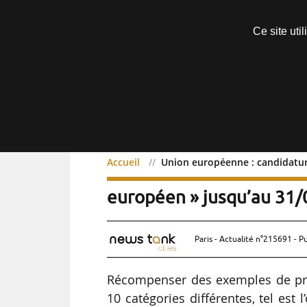
Découvrir sans engagement
Ce site uti
Menu
Accueil
Union européenne : candidatu
Union européenne : cand
européen » jusqu’au 31
Paris - Actualité n°215691 - P
Récompenser des exemples de proj
10 catégories différentes, tel es