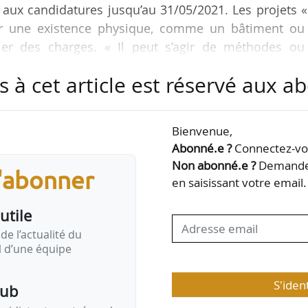
 aux candidatures jusqu’au 31/05/2021. Les projets 
ir une existence physique, comme un bâtiment ou
hier des charges. « Il peut s’agir de méthodes ou
vre, tels que, des modèles éducatifs ou des proj
s à cet article est réservé aux 
s seront récompensés : les « récompenses du nouv
Bienvenue,
ojets existants achevés et les « étoiles montantes
Abonné.e ?
Connectez-vou
ur les « concepts ou idées présentés par de jeu
Non abonné.e ?
Demandez
s'abonner
en saisissant votre email.
utile
de l’actualité du
il d’une équipe
S'iden
pub