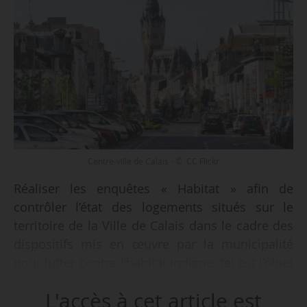
Centre-ville de Calais - © CC Flickr
Réaliser les enquêtes « Habitat » afin de
contrôler l’état des logements situés sur le
territoire de la Ville de Calais dans le cadre des
dispositifs mis en œuvre par la municipalité
pour lutter contre l’habitat indigne, tel est l’objet
d’un marché proposé par la Ville de Calais
L'accès à cet article est
jusqu’au 19/05/2021. La mission débute en