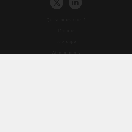
Qui sommes-nous ?
L‘équipe
Le groupe
Abonnements
Contact
Archives
CGA
Mentions légales
Confidentialité
Cookies