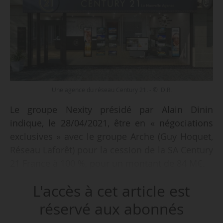
Une agence du réseau Century 21. - © D.R.
Le groupe Nexity présidé par Alain Dinin
indique, le 28/04/2021, être en « négociations
exclusives » avec le groupe Arche (Guy Hoquet,
Réseau Laforêt) pour la cession de la SA Century
21 France à 100 %, pour un montant de 84 M€.
L'accès à cet article est
« La cession à Arche de Century 21 France
e
devrait être finalisée avant la fin du 1
semestre
réservé aux abonnés
2021. (…) Aucune autre cession n’est envisagée.