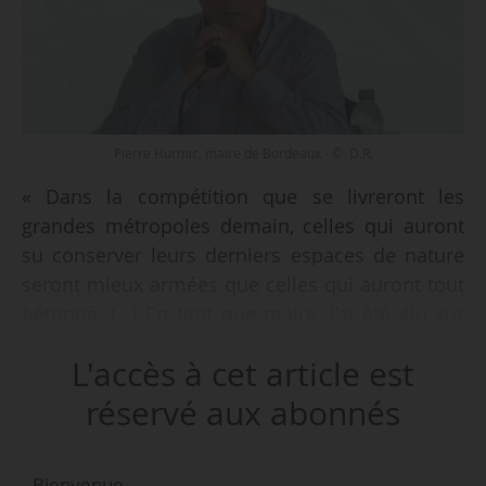
Pierre Hurmic, maire de Bordeaux - © D.R.
« Dans la compétition que se livreront les
grandes métropoles demain, celles qui auront
su conserver leurs derniers espaces de nature
seront mieux armées que celles qui auront tout
bétonné. (…) En tant que maire, j’ai été élu sur
un programme dans lequel je n’ai pas eu peur
L'accès à cet article est
d’annoncer aux Bordelaises et Bordelais que
nous consacrerons cette notion de zéro
réservé aux abonnés
artificialisation. Zéro artificialisation signifie
construire la ville sur la ville, en arrêtant de
Bienvenue,