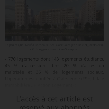
Le projet Quai Neuf à Bordeaux (ZAC Gare Saint-Jean Belcier, Jardin Ars).
- © Bouygues Immobilier/Sogeprom
• 770 logements dont 143 logements étudiants,
45 % d’accession libre, 20 % d’accession
maîtrisée et 35 % de logements sociaux.
L’opération est confiée à Clairsienne (ESH, filiale
Immobilière 3F, Action Logement) ;
• 1 immeuble de bureaux de 6 800 m² pour 680
L'accès à cet article est
salariés ;
• 20 commerces sur 8 700 m² ;
réservé aux abonnés