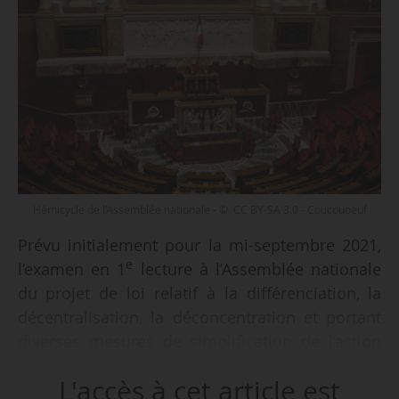
Hémicycle de l’Assemblée nationale - © CC BY-SA 3.0 - Coucouoeuf
Prévu initialement pour la mi-septembre 2021,
e
l’examen en 1
lecture à l’Assemblée nationale
du projet de loi relatif à la différenciation, la
décentralisation, la déconcentration et portant
diverses mesures de simplification de l’action
publique locale (dit projet de loi 3DS) aura lieu
L'accès à cet article est
début décembre 2021, selon le président de la