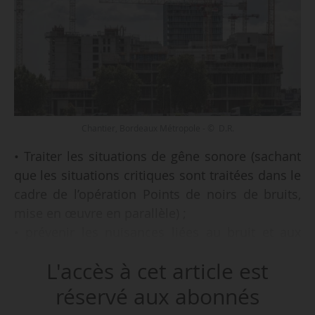
Chantier, Bordeaux Métropole - © D.R.
• Traiter les situations de gêne sonore (sachant
que les situations critiques sont traitées dans le
cadre de l’opération Points de noirs de bruits,
mise en œuvre en parallèle) ;
• prévenir les nuisances liées au bruit et aux
vibrations dans les projets de construction et
L'accès à cet article est
d’aménagement sous maîtrise d’ouvrage de
Bordeaux Métropole ou des communes ;
réservé aux abonnés
• partager la connaissance de l’environnement