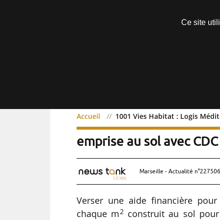
Découvrir sans engagement
Ce site uti
Menu
Accueil
1001 Vies Habitat : Logis Médi
1001 Vies Habitat : Log
emprise au sol avec CDC 
Marseille - Actualité n°227506
Verser une aide financière pour
2
chaque m
construit au sol pou