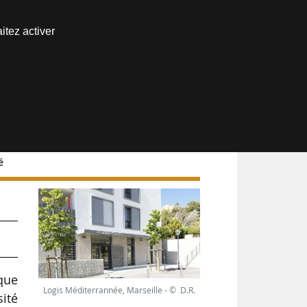
Nous joindre
itez activer
Espace abonné
é
que
Logis Méditerrannée, Marseille - © D.R.
ité