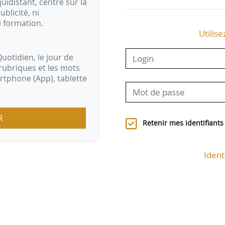
idistant, centré sur la
ublicité, ni
i formation.
Utilise
uotidien, le jour de
rubriques et les mots
artphone (App), tablette
R
Retenir mes identifiants
Ident