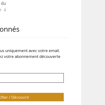
e du
e à
abonnés
iper
16,
 la
er à
s uniquement avec votre email.
 votre abonnement découverte
tifier / Découvrir