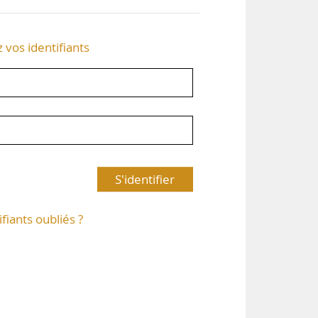
z vos identifiants
S'identifier
ifiants oubliés ?