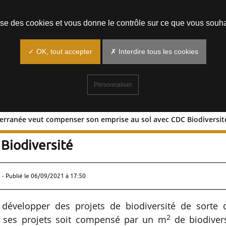
Prendre un rendez-vous
lise des cookies et vous donne le contrôle sur ce que vous souha
✓ OK, tout accepter
✗ Interdire tous les cookies
Personnaliser
terranée veut compenser son emprise au sol avec CDC Biodiversit
is Méditerranée veut compenser son
Biodiversité
 - Publié le
06/09/2021 à 17:50
 développer des projets de biodiversité de sorte 
2
r ses projets soit compensé par un m
de biodivers