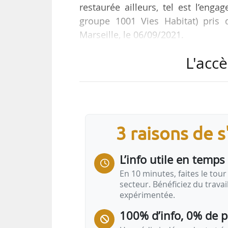
restaurée ailleurs, tel est l’enga
groupe 1001 Vies Habitat) pris
Marseille, le 06/09/2021.
L'accè
Le partenariat courra pour les 3 a
au programme Nature 2050, condu
met en relation des entreprises 
biodiversité. Les entreprises, qu
leurs clients et partenaires que l
3 raisons de 
L’info utile en temps 
En 10 minutes, faites le tour 
secteur. Bénéficiez du trava
expérimentée.
100% d’info, 0% de 