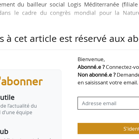
gement du bailleur social Logis Méditerranée (filial
 dans le cadre du congrès mondial pour la Natur
s à cet article est réservé aux 
nnées à venir. Il engage Logis Méditerranée à partic
it par CDC Biodiversité. Le programme, lancé en 20
volontaires et des projets locaux de protection de
Bienvenue,
i « souhaitent agir pour la nature et veulent montr
Abonné.e ?
Connectez-vou
’environnement est un sujet important, dans…
Non abonné.e ?
Demandez
s'abonner
en saisissant votre email.
utile
de l’actualité du
il d’une équipe
S'iden
pub