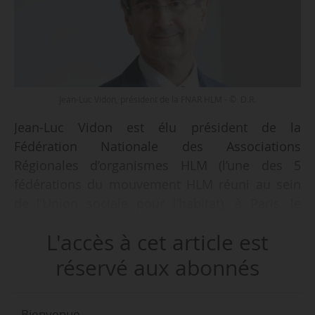
Jean-Luc Vidon, président de la FNAR HLM - © D.R.
Jean-Luc Vidon est élu président de la
Fédération Nationale des Associations
Régionales d’organismes HLM (l’une des 5
fédérations du mouvement HLM réuni au sein
de l’Union sociale pour l’habitat), à Paris, le
07/09/2021. Il succède à Denis Rambaud, qui
L'accès à cet article est
occupait ces fonctions depuis le 28/10/2014.
réservé aux abonnés
« Toutes mes félicitations et celles de
l’ensemble du Mouvement HLM à Jean-Luc
Bienvenue,