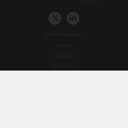
Qui sommes-nous ?
L‘équipe
Le groupe
Abonnements
Contact
Archives
CGA
Mentions légales
Confidentialité