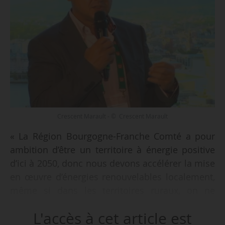
Crescent Marault - © Crescent Marault
« La Région Bourgogne-Franche Comté a pour
ambition d’être un territoire à énergie positive
d’ici à 2050, donc nous devons accélérer la mise
en œuvre d’énergies renouvelables localement,
même si dans les territoires ruraux, on ne
ressent pas encore les événements climatiques
L'accès à cet article est
et la précarité énergétique. C’est un peu plus