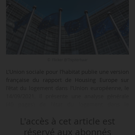
© Flicker @Thijsterhaar
L’Union sociale pour l’habitat publie une version
française du rapport de Housing Europe sur
l’état du logement dans l’Union européenne, le
14/09/2021. Il présente une analyse générale
(40 pages) de l’état du logement dans le
contexte de la pandémie de Covid-19 et des
L'accès à cet article est
rapports spécifiques sur 21 pays. La version
originale (120 pages) a été publiée en
réservé aux abonnés