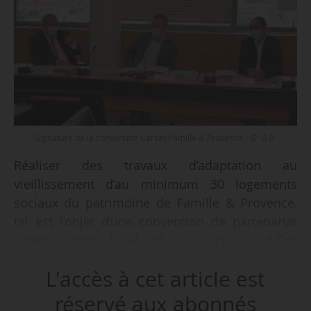
Signature de la convention Carsat-Famille & Provence - © D.R.
Réaliser des travaux d’adaptation au
vieillissement d’au minimum 30 logements
sociaux du patrimoine de Famille & Provence,
tel est l’objet d’une convention de partenariat
signée entre l’ESH et la Carsat Sud-Est,
organisme du régime général de la Sécurité
L'accès à cet article est
sociale pour les régions PACA et Corse, le
16/09/2021.
réservé aux abonnés