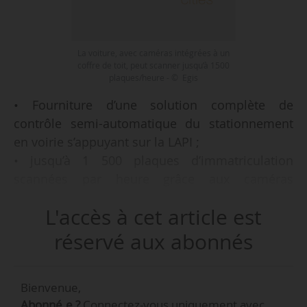
La voiture, avec caméras intégrées à un
coffre de toit, peut scanner jusqu’à 1500
plaques/heure - © Egis
• Fourniture d’une solution complète de
contrôle semi-automatique du stationnement
en voirie s’appuyant sur la LAPI ;
• jusqu’à 1 500 plaques d’immatriculation
scannées par heure grâce aux caméras
intégrées dans un coffre de toit (sur la voiture) ;
L'accès à cet article est
• objectif de lutte contre la fraude au
stationnement payant en voirie et de réduction
réservé aux abonnés
des voitures ventouses ;
• contrat sur 5 ans.
Bienvenue,
Tel est l’objet du marché remporté par
Abonné.e ?
Connectez-vous uniquement avec