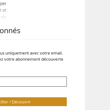
pper
t et
e du
abonnés
les
ns,
très
s uniquement avec votre email.
 votre abonnement découverte
tifier / Découvrir