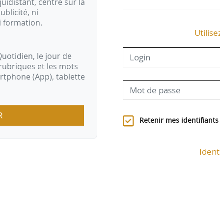
idistant, centré sur la
ublicité, ni
i formation.
Utilise
uotidien, le jour de
rubriques et les mots
artphone (App), tablette
R
Retenir mes identifiants
Ident