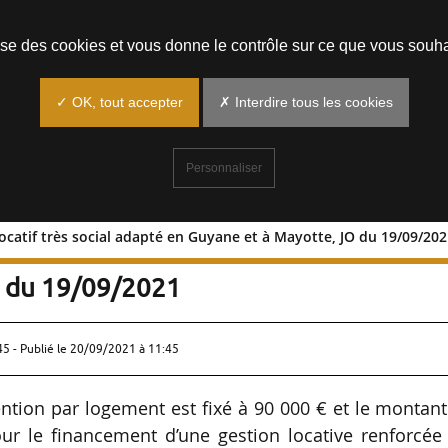
Prendre un rendez-vous
lise des cookies et vous donne le contrôle sur ce que vous souha
✓ OK, tout accepter
✗ Interdire tous les cookies
Personnaliser
ocatif très social adapté en Guyane et à Mayotte, JO du 19/09/20
ment locatif très social adapté en
O du 19/09/2021
45 - Publié le
20/09/2021 à 11:45
ion par logement est fixé à 90 000 € et le montant
r le financement d’une gestion locative renforcée 