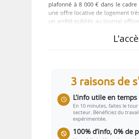
plafonné à 8 000 € dans le cadre 
une offre locative de logement trè
un arrêté publiés au Journal offici
plan logement outre-mer 2019-202
L'accè
« Pour répondre à l’urgence de 
bidonvilles en Guyane et à May
l’expérimentation d’un dispositif
social adapté », indique le texte.
3 raisons de 
Les plafonds de ressources…
L’info utile en temps 
En 10 minutes, faites le tour 
secteur. Bénéficiez du trava
expérimentée.
100% d’info, 0% de 