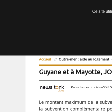
Découvrir sans engagement
Ce site uti
Menu
Accueil
Outre-mer : aide au logement l
Outre-mer : aide au loge
Guyane et à Mayotte, J
Paris - Textes officiels n°2287
Le montant maximum de la subvent
la subvention complémentaire pou