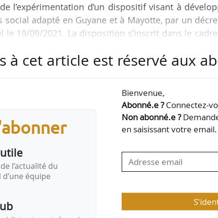
de l’expérimentation d’un dispositif visant à dévelo
s social adapté en Guyane et à Mayotte, par un décre
el le 19/09/2021. La disposition s’inscrit dans le cadr
2.
s à cet article est réservé aux 
relogement des ménages vivant actuellement dans 
otte, le décret prévoit, pour une durée de 5 a
Bienvenue,
 visant à développer une offre locative de logement 
Abonné.e ?
Connectez-vou
Non abonné.e ?
Demandez
s'abonner
en saisissant votre email.
utile
de l’actualité du
il d’une équipe
S'iden
pub