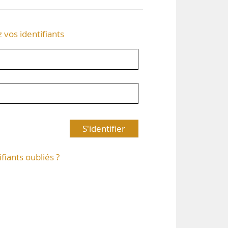
z vos identifiants
S'identifier
ifiants oubliés ?