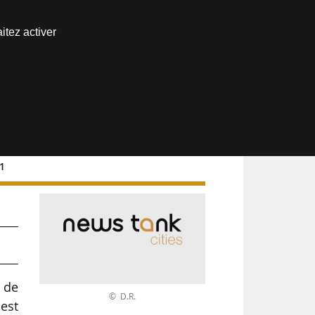
Nous joindre
itez activer
Espace abonné
21
 de
© D.R.
est