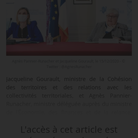
Agnès Pannier-Runacher et Jacqueline Gourault, le 15/12/2020 - ©
Twitter : @AgnesRunacher
Jacqueline Gourault, ministre de la Cohésion
des territoires et des relations avec les
collectivités territoriales, et Agnès Pannier-
Runacher, ministre déléguée auprès du ministre
de l’Économie, des finances et de la relance,
chargée de l’Industrie, annoncent la sélection de
L'accès à cet article est
49 nouveaux « sites industriels clés en main »,
portant leur total à 127 sur l’ensemble du