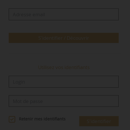
imprimés papiers ou cartonnés non adressés
lorsque l’autorisation de les recevoir n’est pas
expressément affichée par l’apposition d’une
mention visible indiquant cette autorisation…
S'identifier / Découvrir
Utilisez vos identifiants
Retenir mes identifiants
S'identifier