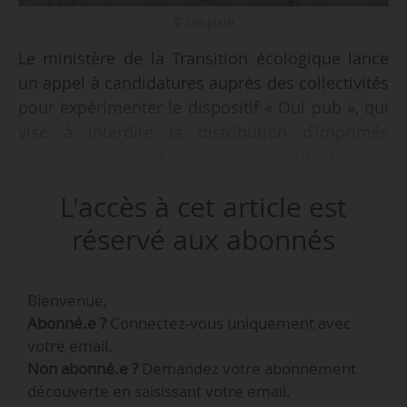
© Unsplash
Le ministère de la Transition écologique lance
un appel à candidatures auprès des collectivités
pour expérimenter le dispositif « Oui pub », qui
vise à interdire la distribution d’imprimés
publicitaires non adressés, sauf lorsque
l’autorisation de les recevoir est indiquée de
L'accès à cet article est
manière visible sur la boîte aux lettres, le
29/09/2021. Cet appel est ouvert jusqu’au
réservé aux abonnés
26/11/2021.
Bienvenue,
Le dispositif est prévu par l’article 21 de la loi
Abonné.e ?
Connectez-vous uniquement avec
Climat et résilience, promulguée le 22/08/2021.
votre email.
Cet article prévoit d’expérimenter, dans 15
Non abonné.e ?
Demandez votre abonnement
collectivités locales volontaires, pendant 3 ans,
découverte en saisissant votre email.
l’interdiction de distribuer à domicile des