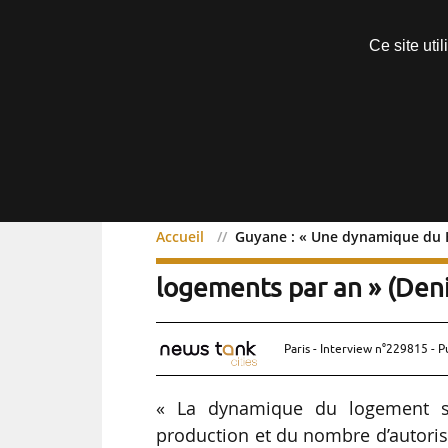
Découvrir sans engagement
Ce site uti
Menu
Accueil
Guyane : « Une dynamique du H
Guyane : « Une dynamiqu
logements par an » (Deni
Paris - Interview n°229815 - P
« La dynamique du logement s
production et du nombre d’autoris