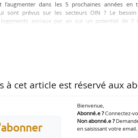
 l’augmenter dans les 5 prochaines années en t
ui sont prévus sur les secteurs OIN ? Le besoin
 logements sociaux par an sur un potentiel de 7 
 prévus en 2021 est de 1 000 à 1 500 », déclare à N
e
l de l’EPFA Guyane, le 29/09/2021 au 81
Congrès HL
n enjeu très important pour nous grâce au concours
iété immobilière de la Guyane (Siguy) et la Soci
…
s à cet article est réservé aux 
Bienvenue,
Abonné.e ?
Connectez-vou
Non abonné.e ?
Demandez
s'abonner
en saisissant votre email.