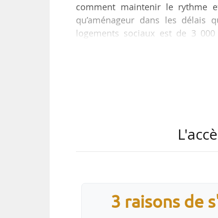
comment maintenir le rythme et
qu’aménageur dans les délais q
logements sociaux est de 3 000
logements. Le nombre d’agréments
Tank Denis Girou, directeur généra
Bordeaux.
« Le logement social représente u
filiales de CDC Habitat, la Soc
immobilière de Kourou (Simko) et
L'accè
3 raisons de 