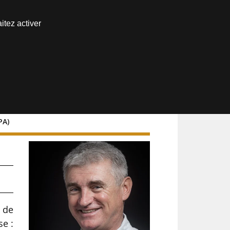
Nous joindre
itez activer
Espace abonné
PA)
 de
se :