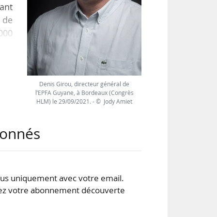
ant
 de
000
ews
M à
Denis Girou, directeur général de
l’EPFA Guyane, à Bordeaux (Congrès
 des
HLM) le 29/09/2021. - © Jody Amiet
été
abonnés
s uniquement avec votre email.
 votre abonnement découverte