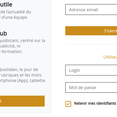
utile
de l’actualité du
il d’une équipe
S'iden
pub
idistant, centré sur la
ublicité, ni
i formation.
Utilise
uotidien, le jour de
rubriques et les mots
artphone (App), tablette
R
Retenir mes identifiants