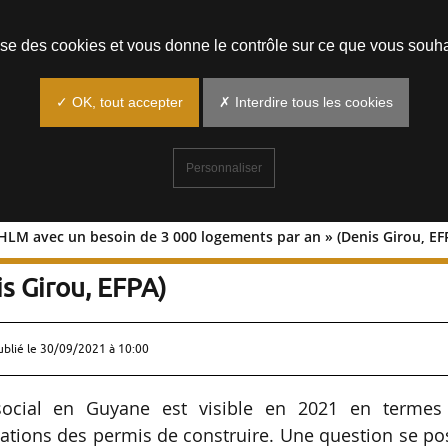
Prendre un rendez-vous
lise des cookies et vous donne le contrôle sur ce que vous souha
✓ OK, tout accepter
✗ Interdire tous les cookies
Personnaliser
LM avec un besoin de 3 000 logements par an » (Denis Girou, EF
e du HLM avec un besoin de 3 000
s Girou, EFPA)
ublié le
30/09/2021 à 10:00
ocial en Guyane est visible en 2021 en termes
ations des permis de construire. Une question se po