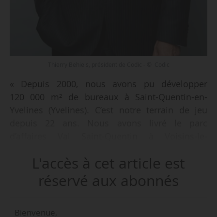
Thierry Behiels, président de Codic - © Codic
« Depuis 2000, nous avons pu développer
120 000 m² de bureaux à Saint-Quentin-en-
Yvelines (Yvelines). C’est notre terrain de jeu
depuis 22 ans. Nous avons livré le parc
d’affaires Val Saint-Quentin à Voisins-le-
Bretonneux, l’immeuble Synergies au Pas-de-
L'accès à cet article est
Lac à Montigny-le-Bretonneux pour la Saipem,
et un bâtiment pour Egis à la place de l’ancien
réservé aux abonnés
siège de Malakoff Médéric à Guyancourt. Codic
livrera en 2022 une opération de démolition-
Bienvenue,
reconstruction à côté de la gare de Montigny-le-