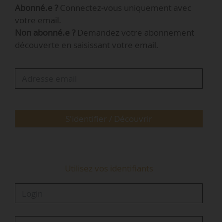
Abonné.e ?
Connectez-vous uniquement avec
Bretonneux (Yvelines) et du centre commercial
votre email.
Espace Saint-Quentin », indique Thierry Behiels,
Non abonné.e ?
Demandez votre abonnement
CEO de Codic International, le 03/02/2022 à
découverte en saisissant votre email.
News Tank.
Saint-Quentin-en-Yvelines est « sans cesse en
mutation. Beaucoup d’entreprises y viennent. Le
taux de vacance locative est inférieur au taux
francilien. C’est un…
S'identifier / Découvrir
Utilisez vos identifiants