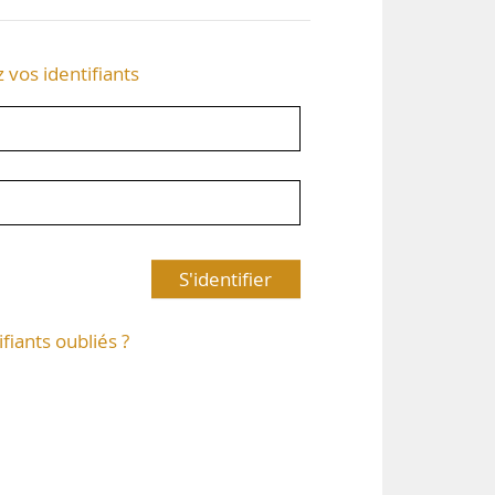
z vos identifiants
S'identifier
ifiants oubliés ?