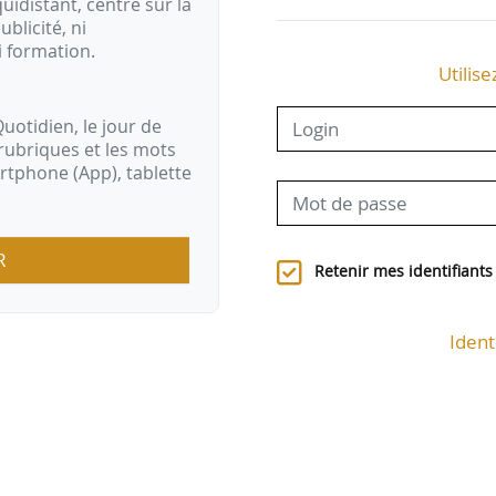
idistant, centré sur la
ublicité, ni
i formation.
Utilise
uotidien, le jour de
rubriques et les mots
artphone (App), tablette
R
Retenir mes identifiants
Ident