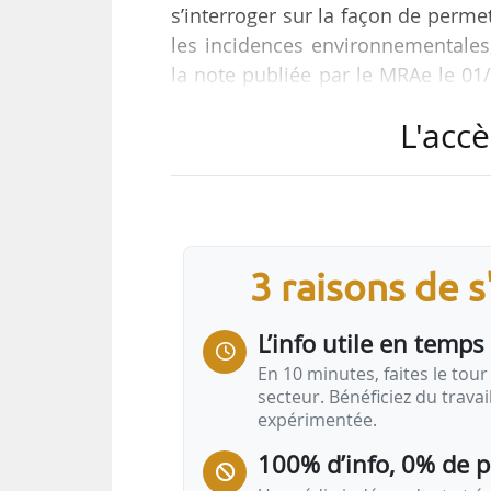
s’interroger sur la façon de perm
les incidences environnementales
la note publiée par le MRAe le 01/
des projets », commente Philippe S
L'accè
La note sur les data centers expli
des maîtres d’ouvrage, des élu
infrastructures numériques et l
d’espace, impact…
3 raisons de 
L’info utile en temps 
En 10 minutes, faites le tour 
secteur. Bénéficiez du trava
expérimentée.
100% d’info, 0% de 