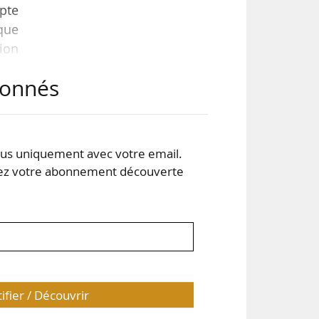
mpte
que
sion
abonnés
-vis
ces
ion
s uniquement avec votre email.
 votre abonnement découverte
tifier / Découvrir