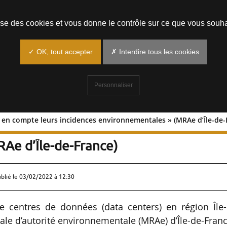
Prendre un rendez-vous
lise des cookies et vous donne le contrôle sur ce que vous souha
✓ OK, tout accepter
✗ Interdire tous les cookies
Personnaliser
 en compte leurs incidences environnementales » (MRAe d’Île-de-
rendre en compte leurs incidences
Ae d’Île-de-France)
ublié le
03/02/2022 à 12:30
de centres de données (data centers) en région Île-
ale d’autorité environnementale (MRAe) d’Île-de-Fran