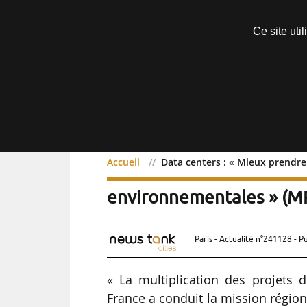
Découvrir sans engagement
Ce site uti
Menu
Accueil
Data centers : « Mieux prendre
Data centers : « Mieux p
environnementales » (MR
Paris - Actualité n°241128 - P
« La multiplication des projets 
France a conduit la mission région