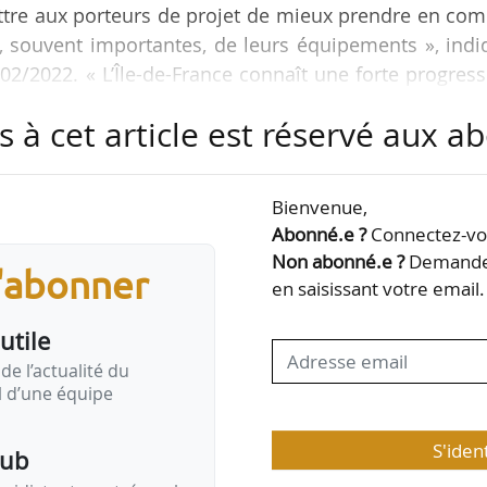
ettre aux porteurs de projet de mieux prendre en co
, souvent importantes, de leurs équipements », indi
02/2022. « L’Île-de-France connaît une forte progres
chmidt, président de la MRAe d’Île-de-France.
s à cet article est réservé aux 
que les attentes de l’Autorité environnementale vis-à
s et des décideurs et les principaux enjeux de 
Bienvenue,
eurs conséquences sur l’environnement : consommat
Abonné.e ?
Connectez-vou
Non abonné.e ?
Demandez
s'abonner
en saisissant votre email.
utile
de l’actualité du
il d’une équipe
S'iden
pub