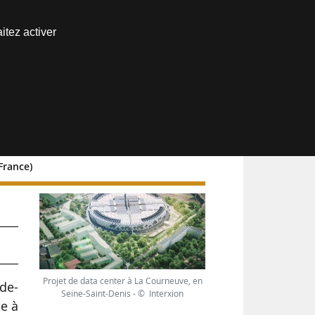
Nous joindre
itez activer
Espace abonné
France)
Projet de data center à La Courneuve, en
de-
Seine-Saint-Denis - © Interxion
ce à