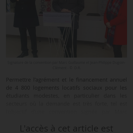
Signature de la convention par Marc Guillaume et Jean-Philippe Dugoin-
Clément - © D.R.
Permettre l’agrément et le financement annuel
de 4 800 logements locatifs sociaux pour les
étudiants modestes, en particulier dans les
secteurs où la demande est très forte, tel est
l’objectif d’une convention signée par Marc
Guillaume, préfet de la Région Île-de-France et
L'accès à cet article est
de Paris, et Jean-Philippe Dugoin-Clément, vice-