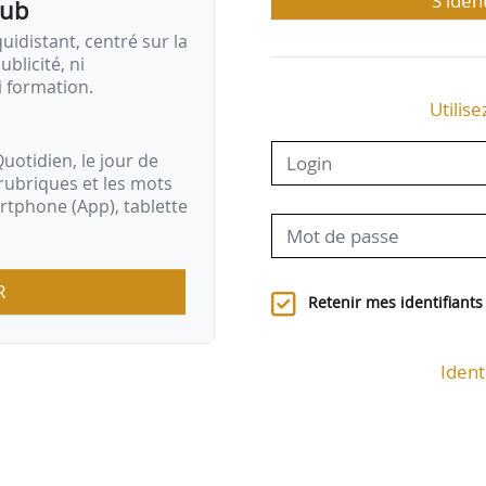
S'iden
pub
idistant, centré sur la
ublicité, ni
i formation.
Utilise
uotidien, le jour de
rubriques et les mots
artphone (App), tablette
R
Retenir mes identifiants
Ident