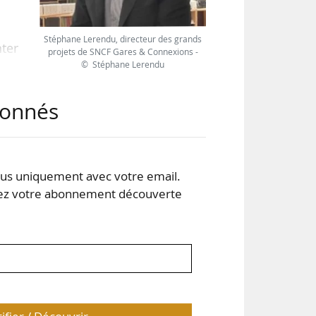
Stéphane Lerendu, directeur des grands
ter
projets de SNCF Gares & Connexions -
© Stéphane Lerendu
t de
ait
abonnés
iale
age
s uniquement avec votre email.
été
 votre abonnement découverte