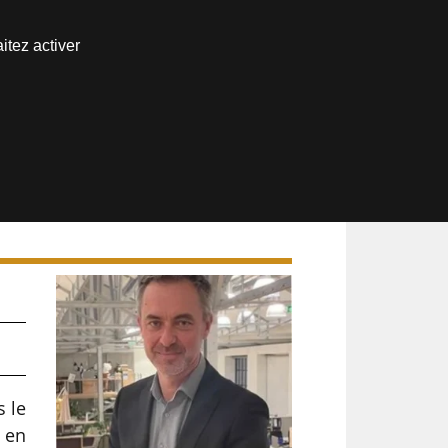
Nous joindre
itez activer
Espace abonné
 le
, en