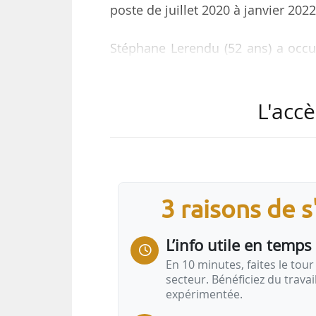
poste de juillet 2020 à janvier 2022
Stéphane Lerendu (52 ans) a occu
Parcs Développement, de novembre 
l’urbanisme et développement lo
L'accè
depuis 2018 directeur général de P
immobilière et grands projets du 
Il a démarré sa carrière au se
juridique et opérationnel de gr
directeur général de la…
3 raisons de 
L’info utile en temps 
En 10 minutes, faites le tour 
secteur. Bénéficiez du trava
expérimentée.