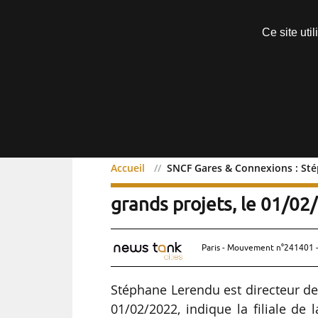
Découvrir sans engagement
Ce site uti
Menu
Accueil
SNCF Gares & Connexions : Sté
SNCF Gares & Connexions
grands projets, le 01/0
Paris - Mouvement n°241401 -
Stéphane Lerendu est directeur d
01/02/2022, indique la filiale de