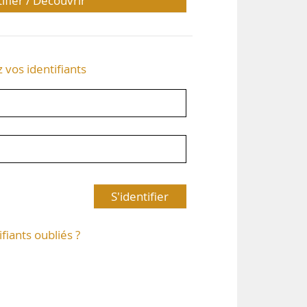
tifier / Découvrir
z vos identifiants
S'identifier
ifiants oubliés ?