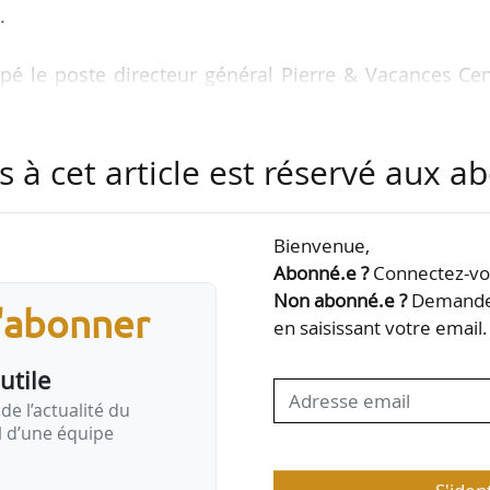
.
pé le poste directeur général Pierre & Vacances Cen
à 2018 à février 2022. Titulaire d’un DESS en droi
cal obtenu à l’université de Caen Normandie, il ét
s à cet article est réservé aux 
ierre et vacances-Center parcs développement, la fil
groupe.
Bienvenue,
in de l’Agglomération de Caen, en charge du mont
Abonné.e ?
Connectez-vou
ands projets à forte dimension multimodale. Il a 
Non abonné.e ?
Demandez
s'abonner
en saisissant votre email.
utile
de l’actualité du
il d’une équipe