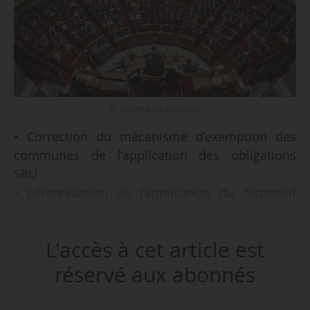
© Assemblée nationale
• Correction du mécanisme d’exemption des
communes de l’application des obligations
SRU ;
• pérennisation de l’application du dispositif
SRU au-delà de 2025 et adaptation du
rattrapage autour d’un « rythme de référence » ;
L'accès à cet article est
• instauration de dérogation à ce rythme de
rattrapage de référence pour les communes
réservé aux abonnés
nouvellement soumises à la loi et les
communes signataires d’un contrat de mixité