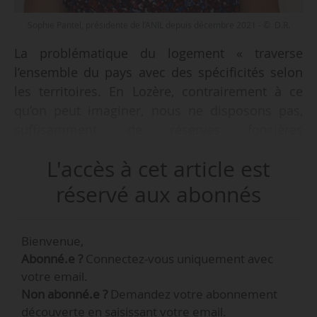
Sophie Pantel, présidente de l’ANIL depuis décembre 2021 - © D.R.
La problématique du logement « traverse
l’ensemble du pays avec des spécificités selon
les territoires. En Lozère, contrairement à ce
qu’on peut imaginer, nous ne disposons pas,
suffisamment, de réserves foncières
disponibles. La préfecture applique déjà le zéro
L'accès à cet article est
artificialisation nette alors que nous avons un
vrai besoin d’accueil de la population et que 400
réservé aux abonnés
emplois ne sont pas pourvus dans notre
département. Pour accueillir cette population, il
Bienvenue,
faut du logement de qualité. Toutes les
Abonné.e ?
Connectez-vous uniquement avec
communes engagées en Lozère dans une
votre email.
révision de leurs plans d’urbanisme voient leurs
Non abonné.e ?
Demandez votre abonnement
documents retoqués. L’anticipation du ZAN est
découverte en saisissant votre email.