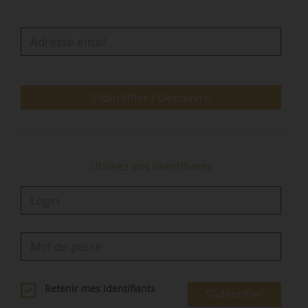
catastrophique parce qu’on bascule d’un
extrême à l’autre », indique Sophie Pantel,
présidente de l’ANIL (Agence nationale pour
l’information sur le logement), le 28/01/2022…
S'identifier / Découvrir
Utilisez vos identifiants
Retenir mes identifiants
S'identifier