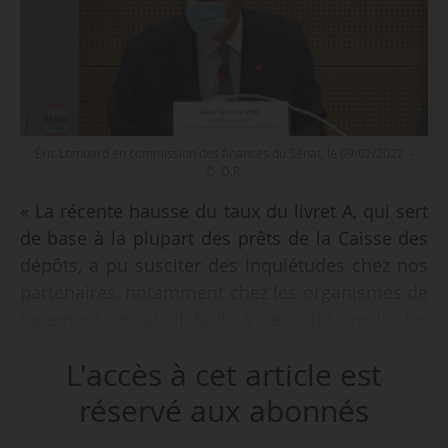
Éric Lombard en commission des finances du Sénat, le 09/02/2022 -
© D.R.
« La récente hausse du taux du livret A, qui sert
de base à la plupart des prêts de la Caisse des
dépôts, a pu susciter des inquiétudes chez nos
partenaires, notamment chez les organismes de
logement social. Il faut, à ce sujet, avoir des
propos rassurants. Certes, l’augmentation se
L'accès à cet article est
traduit par une hausse de la charge comptable
qui repose sur les organismes de logement
réservé aux abonnés
social. Ces organismes sont solides. Pour éviter