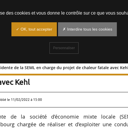
Prendre un rendez-vous
lise des cookies et vous donne le contrôle sur ce que vous souha
✓ OK, tout accepter
✗ Interdire tous les cookies
Personnaliser
sidente de la SEML en charge du projet de chaleur fatale avec Keh
an, présidente de la SEML en charge d
avec Kehl
ublié le
11/02/2022 à 15:00
nte de la société d’économie mixte locale (SE
asbourg chargée de réaliser et d’exploiter une cond