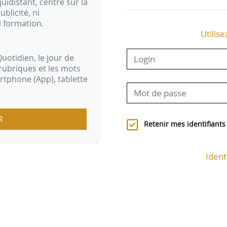
idistant, centré sur la
ublicité, ni
i formation.
Utilise
uotidien, le jour de
rubriques et les mots
artphone (App), tablette
R
Retenir mes identifiants
Ident