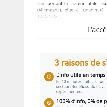
transportant la chaleur fatale is
(Allemagne), élue à l’unanimit
10/02/2022.
L'accè
Objectif : récupérer la chaleur n
bâtiments des deux villes transfr
l’eau à 160°C de l’aciérie vers l
chaleur de Kehl et l’entreprise B
projet seront réalisées d’ici à fin
3 raisons de 
L’info utile en temps 
En 10 minutes, faites le tour 
secteur. Bénéficiez du trava
expérimentée.
100% d’info, 0% de 