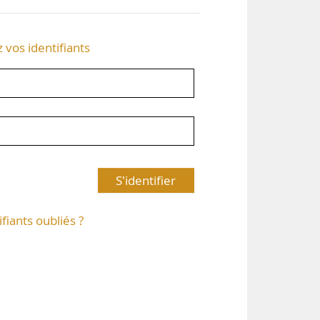
z vos identifiants
S'identifier
ifiants oubliés ?