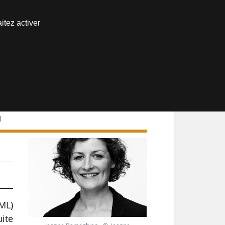
Nous joindre
itez activer
Espace abonné
l
u
ML)
uite