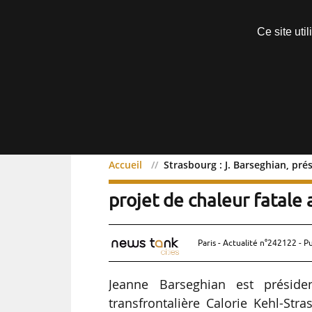
Découvrir sans engagement
Ce site uti
Menu
Accueil
Strasbourg : J. Barseghian, pré
Strasbourg : J. Barseghi
projet de chaleur fatale 
Paris - Actualité n°242122 - P
Jeanne Barseghian est préside
transfrontalière Calorie Kehl-Str