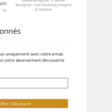
Jeanne Barseghian - © Jeanne
Kehl
Barseghian / Liste Strasbourg Écologiste
& Citoyenne
 le
abonnés
 les
tera
u de
e du
s uniquement avec votre email.
…
 votre abonnement découverte
tifier / Découvrir