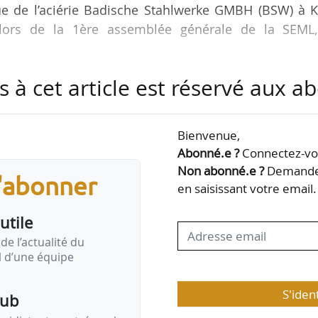
sue de l’aciérie Badische Stahlwerke GMBH (BSW) à 
é lors de la 1ère assemblée générale de la SEML,
s à cet article est réservé aux 
on exploitée produite par l’industrie, pour chauffer
ontalières. Un tuyau de 4,5 km sous le Rhin transpor
e réseaux de chaleur de Strasbourg centre, le résea
Bienvenue,
K Bioenergie à Kehl. Les études de maîtrise d’œuvr
Abonné.e ?
Connectez-vou
 2022. Les travaux de la conduite devraient durer 3 ans
Non abonné.e ?
Demandez
s'abonner
en saisissant votre email.
utile
de l’actualité du
il d’une équipe
S'iden
pub