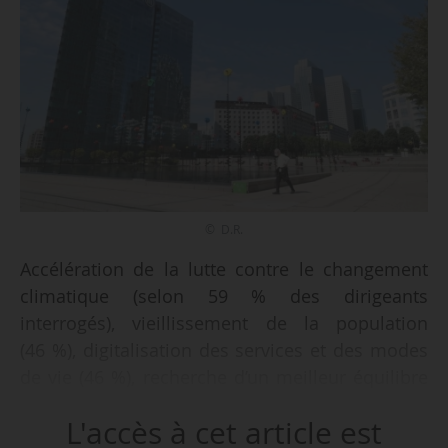
© D.R.
Accélération de la lutte contre le changement
climatique (selon 59 % des dirigeants
interrogés), vieillissement de la population
(46 %), digitalisation des services et des modes
de vie (46 %), recherche d’un meilleur équilibre
vie professionnelle et vie privée (45 %) et
L'accès à cet article est
aspiration à vivre au vert (30 %). Telles sont les 5