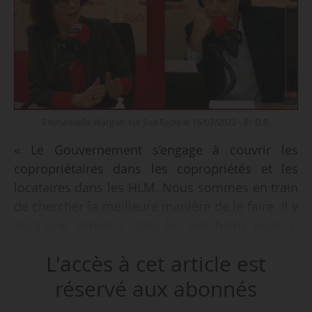
Emmanuelle Wargon, sur Sud Radio le 16/02/2022 - © D.R.
« Le Gouvernement s’engage à couvrir les
copropriétaires dans les copropriétés et les
locataires dans les HLM. Nous sommes en train
de chercher la meilleure manière de le faire. Il y
aura une annonce dans les prochains jours »,
déclare Emmanuelle Wargon, ministre chargée
L'accès à cet article est
du Logement, sur la hausse du prix du gaz,
interrogée par Sud Radio le 16/02/2022.
réservé aux abonnés