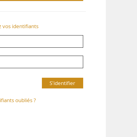
z vos identifiants
S'identifier
ifiants oubliés ?