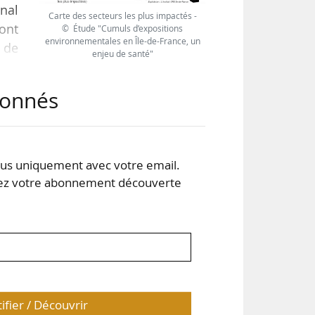
onal
Carte des secteurs les plus impactés -
sont
© Étude "Cumuls d’expositions
environnementales en Île-de-France, un
e de
enjeu de santé"
abonnés
es,
ire
 et
s uniquement avec votre email.
 votre abonnement découverte
tifier / Découvrir