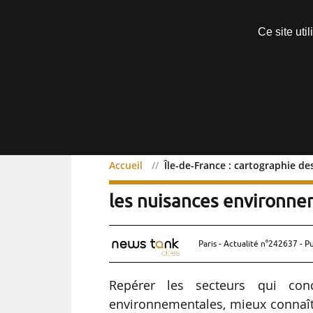
Découvrir sans engagement
Ce site uti
Menu
Accueil
Île-de-France : cartographie d
Île-de-France : cartograp
les nuisances environne
Paris - Actualité n°242637 - P
Repérer les secteurs qui con
environnementales, mieux connaîtr