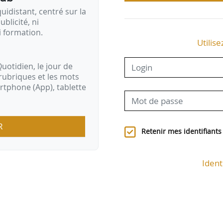
idistant, centré sur la
ublicité, ni
i formation.
Utilise
uotidien, le jour de
rubriques et les mots
artphone (App), tablette
R
Retenir mes identifiants
Ident