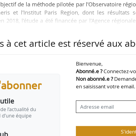
’objectif de la méthode pilotée par l’Observatoire régi
eris et l’Institut Paris Region, dont les résultats 
n 2018, l’étude a été financée par l’Agence régional
ce.
s à cet article est réservé aux 
ger un ensemble d’informations environnemental
sur une maille commune de 500 m de côté pour produ
nitaire pour toute l’Île-de-France. Les pollutions
Bienvenue,
qualité de l’air, le bruit des…
Abonné.e ?
Connectez-vou
Non abonné.e ?
Demandez
s'abonner
en saisissant votre email.
utile
de l’actualité du
il d’une équipe
S'iden
pub