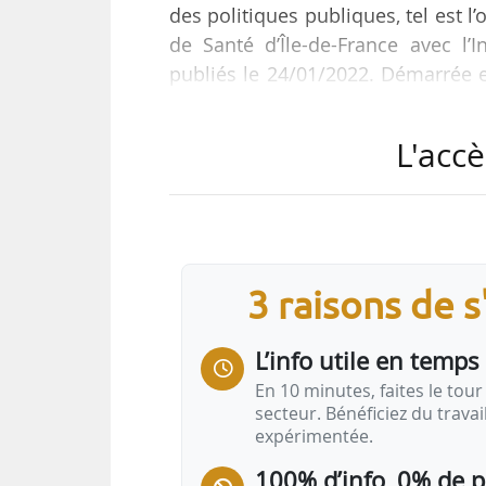
des politiques publiques, tel est l
de Santé d’Île-de-France avec l’In
publiés le 24/01/2022. Démarrée e
santé (ARS) et la Drieat Île-de-Fran
L'accè
Les travaux ont permis d’agré
sanitaires et socio-économiques 
un score composite de risque sa
nuisances prises en compte sont la 
3 raisons de 
L’info utile en temps 
En 10 minutes, faites le tour 
secteur. Bénéficiez du trava
expérimentée.
100% d’info, 0% de 