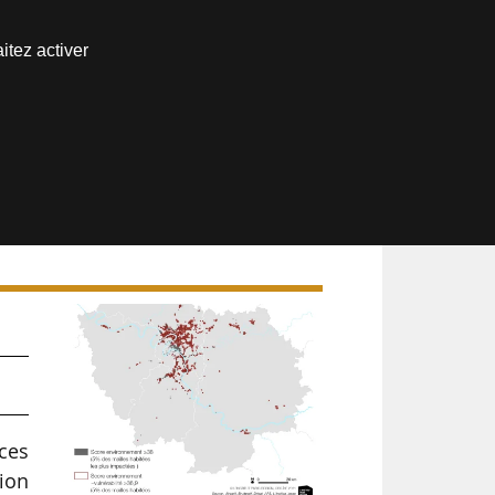
Nous joindre
itez activer
Espace abonné
ces
tion