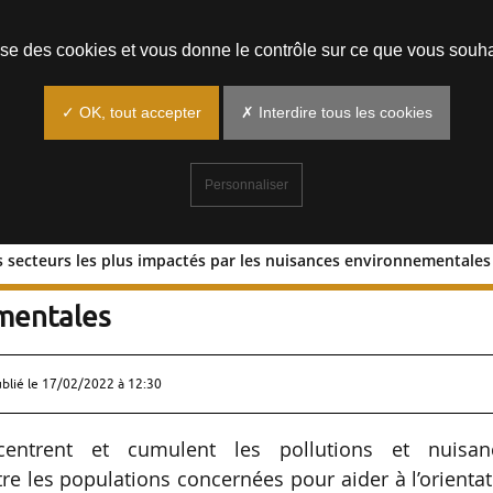
Prendre un rendez-vous
lise des cookies et vous donne le contrôle sur ce que vous souha
✓ OK, tout accepter
✗ Interdire tous les cookies
Personnaliser
es secteurs les plus impactés par les nuisances environnementales
hie des secteurs les plus impactés par
mentales
ublié le
17/02/2022 à 12:30
centrent et cumulent les pollutions et nuisan
e les populations concernées pour aider à l’orienta