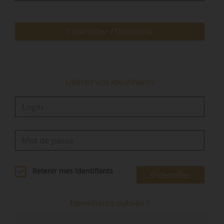
manifester leur intérêt très prochainement. D’ici
e
à mai ou juin 2022, nous choisirons une 2
promotion des villes Réinventons nos…
S'identifier / Découvrir
Utilisez vos identifiants
Retenir mes identifiants
S'identifier
Identifiants oubliés ?