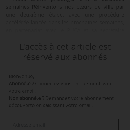
semaines Réinventons nos cœurs de ville par
une deuxième étape, avec une procédure
accélérée lancée dans les prochaines semaines,
en partenariat avec le PUCA et sa secrétaire
permanente Hélène Peskine, et d’autres
L'accès à cet article est
partenaires financiers », déclare Rollon
Mouchel-Blaisot, préfet et directeur national du
réservé aux abonnés
programme Action Cœur de Ville à l’Agence
nationale de la cohésion des territoires, le
Bienvenue,
15/02/2022.
Abonné.e ?
Connectez-vous uniquement avec
votre email.
« Nous allons proposer aux villes ayant un site
Non abonné.e ?
Demandez votre abonnement
emblématique sur lequel elles souhaitent
découverte en saisissant votre email.
bénéficier de la méthode, du soutien en
ingénierie et de la visibilité offerte notamment
par notre catalogue national des projets, de