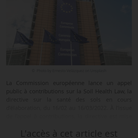
© Photo by Ernesto Velázquez on Unsplash
La Commission européenne lance un appel
public à contributions sur la Soil Health Law, la
directive sur la santé des sols en cours
d’élaboration, du 16/02 au 16/03/2022. À l’issue
de l’appel à contributions, la directive est mise
e
en consultation pendant 3 mois au 2
trimestre
L'accès à cet article est
de 2022, avant une adoption finale en 2023.