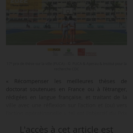
e
17
prix de thèse sur la ville (PUCA) - © PUCA & Aperau & Institut pour la
recherche CDC
« Récompenser les meilleures thèses de
doctorat soutenues en France ou à l’étranger,
rédigées en langue française, et traitant de la
ville avec une réflexion sur l’action et (ou) vers
l’action opérationnelle » tel est l’objectif du Prix
e
de thèse sur la ville (17
édition) lancé par le
L'accès à cet article est
Plan urbanisme construction architecture